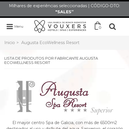
Milhares de experiências seleccionadas | CÓDIGO-DTO:
"SALES”
Menu
0
Inicio
>
Augusta EcoWellness Resort
LISTA DE PRODUTOS POR FABRICANTE AUGUSTA
ECOWELLNESS RESORT
El mayor centro Spa de Galicia, con más de 6500m2
destinados al uso y disfrute del agua. Sanxenxo, el corazón