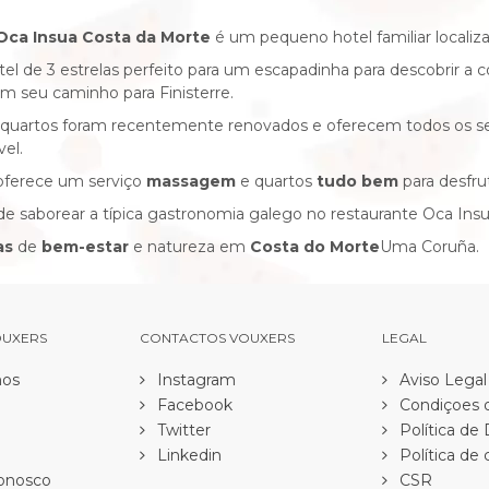
Oca Insua Costa da Morte
é um pequeno hotel familiar localiz
el de 3 estrelas perfeito para um escapadinha para descobrir a 
m seu caminho para Finisterre.
quartos foram recentemente renovados e oferecem todos os ser
vel.
oferece um serviço
massagem
e quartos
tudo bem
para desfru
e saborear a típica gastronomia galego no restaurante Oca Ins
as
de
bem-estar
e natureza em
Costa do Morte
Uma Coruña.
OUXERS
CONTACTOS VOUXERS
LEGAL
os
Instagram
Aviso Legal
Facebook
Condiçoes d
Twitter
Política de
Linkedin
Política de 
onosco
CSR