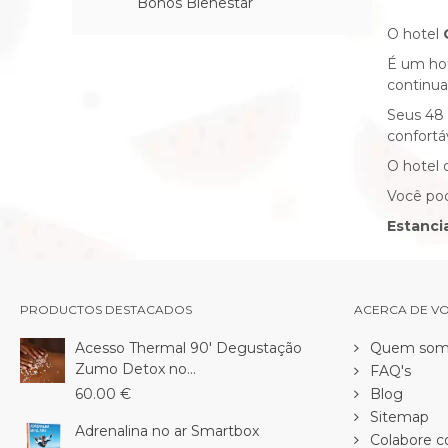
Bonos Bienestar
O hotel
É um hot
continua
Seus 48 
confortá
O hotel 
Você pod
Estanci
PRODUCTOS DESTACADOS
ACERCA DE V
Acesso Thermal 90' Degustação
Quem som
Zumo Detox no...
FAQ's
60.00 €
Blog
Sitemap
Adrenalina no ar Smartbox
Colabore c