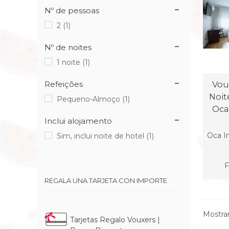
Nº de pessoas
2
(1)
Nº de noites
1 noite
(1)
Vou
Refeições
Noit
Pequeno-Almoço
(1)
Oca
Inclui alojamento
Oca I
Sim, inclui noite de hotel
(1)
F
REGALA UNA TARJETA CON IMPORTE
Mostran
Tarjetas Regalo Vouxers |