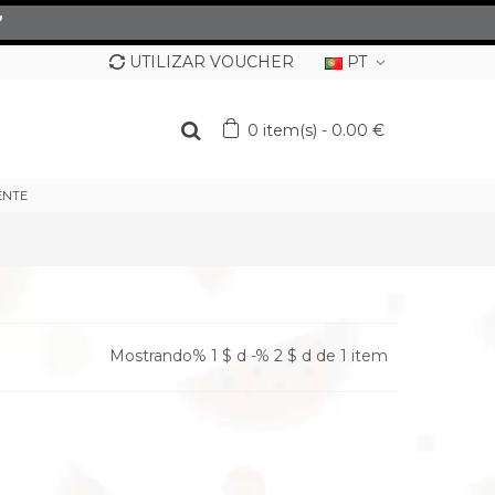
”
UTILIZAR VOUCHER
PT
0
item(s)
-
0.00 €
ENTE
Mostrando% 1 $ d -% 2 $ d de 1 item