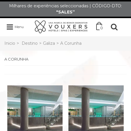
Milhares de experiências seleccionadas | CÓDIGO-DTO:
"SALES”
Menu
0
Inicio
>
Destino
>
Galiza
>
A Corunha
A CORUNHA