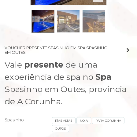
prev
next
VOUCHER PRESENTE SPASINHO EM SPA SPASINHO
EM OUTES
Vale
presente
de uma
experiência de spa no
Spa
Spasinho em Outes, província
de A Corunha.
Spasinho
RÍAS ALTAS
NOIA
PARA CORUNHA
OUTOS