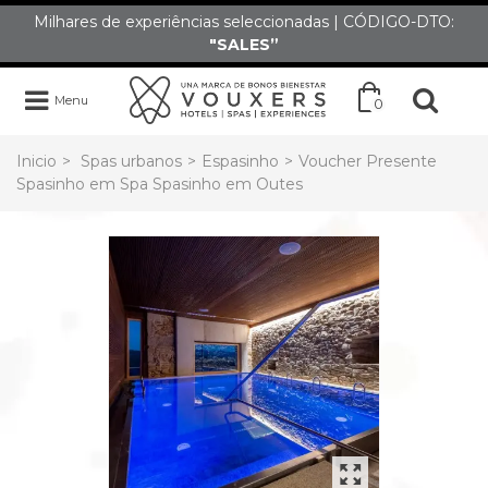
Milhares de experiências seleccionadas | CÓDIGO-DTO:
"SALES”
Menu
0
Inicio
>
Spas urbanos
>
Espasinho
>
Voucher Presente
Spasinho em Spa Spasinho em Outes