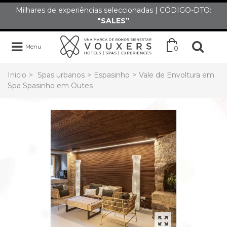
Milhares de experiências seleccionadas | CÓDIGO-DTO:
"SALES”
Menu
0
Inicio
>
Spas urbanos
>
Espasinho
>
Vale de Envoltura em
Spa Spasinho em Outes