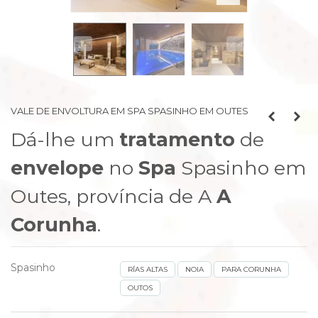
prev
next
VALE DE ENVOLTURA EM SPA SPASINHO EM OUTES
Dá-lhe um
tratamento
de
envelope
no
Spa
Spasinho em
Outes, província de A
A
Corunha
.
Spasinho
RÍAS ALTAS
NOIA
PARA CORUNHA
OUTOS