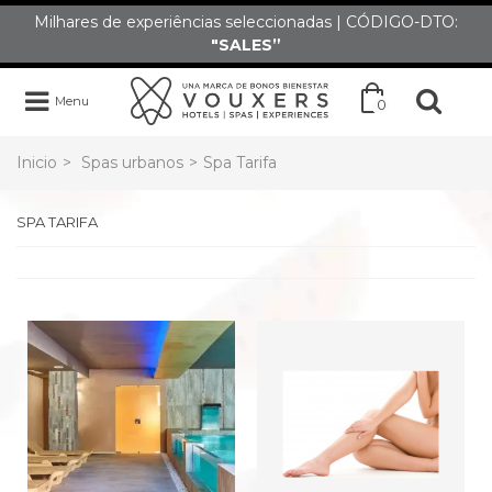
Milhares de experiências seleccionadas | CÓDIGO-DTO:
"SALES”
Menu
0
Inicio
>
Spas urbanos
>
Spa Tarifa
SPA TARIFA