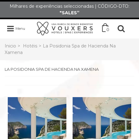
Milhares de experiências seleccionadas | CÓDIGO-DTO:
"SALES”
Menu
0
Inicio
>
Hotéis
>
La Posidonia Spa de Hacienda Na
Xamena
LA POSIDONIA SPA DE HACIENDA NA XAMENA