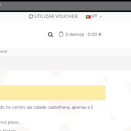
”
UTILIZAR VOUCHER
PT
0
item(s)
-
0.00 €
ENTE
ado no centro da cidade castelhana, apenas a 5
co pisos.