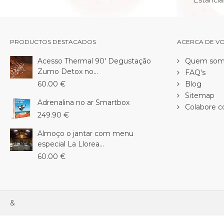
Estancia
PRODUCTOS DESTACADOS
ACERCA DE V
Acesso Thermal 90' Degustação
Quem som
Zumo Detox no...
FAQ's
60.00 €
Blog
Sitemap
Adrenalina no ar Smartbox
Colabore c
249.90 €
Almoço o jantar com menu
especial La Llorea...
60.00 €
&