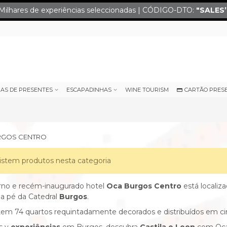
Milhares de experiências seleccionadas | CÓDIGO-DTO:
"SALES
IAS DE PRESENTES
ESCAPADINHAS
WINE TOURISM
CARTÃO PRES
RGOS CENTRO
istem produtos nesta categoria
no e recém-inaugurado hotel
Oca Burgos Centro
está localiz
a pé da Catedral
Burgos
.
tem 74 quartos requintadamente decorados e distribuídos em cin