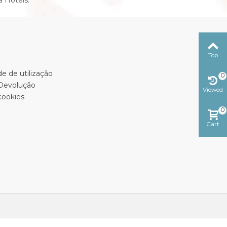
 Hotels.
Top
e de utilização
0
 Devolução
Viewed
cookies
0
Cart