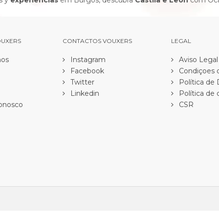
s y
experiências
em Burgos, descubra
Castila e Leon
com Oca
OUXERS
CONTACTOS VOUXERS
LEGAL
os
Instagram
Aviso Legal
Facebook
Condiçoes d
Twitter
Política de
Linkedin
Política de 
onosco
CSR