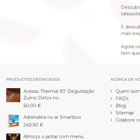
Descubra
talassot
E descub
mais exi
Agora vo
tem que 
PRODUCTOS DESTACADOS
ACERCA DE V
Acesso Thermal 90' Degustação
Quem som
Zumo Detox no...
FAQ's
60.00 €
Blog
Sitemap
Adrenalina no ar Smartbox
Colabore c
249.90 €
Almoço o jantar com menu