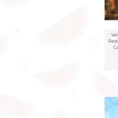
Va
Res
C