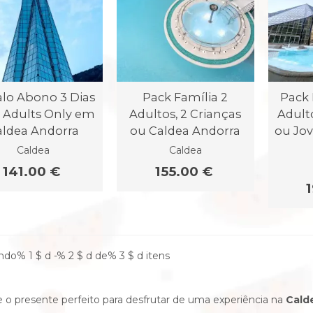
lo Abono 3 Dias
Pack Família 2
Pack 
 Adults Only em
Adultos, 2 Crianças
Adult
aldea Andorra
ou Caldea Andorra
ou Jo
Caldea
Caldea
141.00 €
155.00 €
do% 1 $ d -% 2 $ d de% 3 $ d itens
 o presente perfeito para desfrutar de uma experiência na
Cald