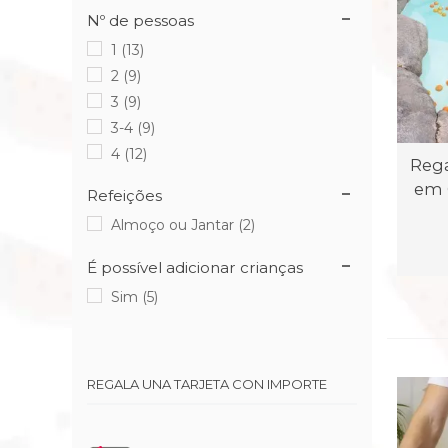
Nº de pessoas
1
(13)
2
(9)
3
(9)
3-4
(9)
4
(12)
Rega
em 
Refeições
Almoço ou Jantar
(2)
É possível adicionar crianças
Sim
(5)
REGALA UNA TARJETA CON IMPORTE