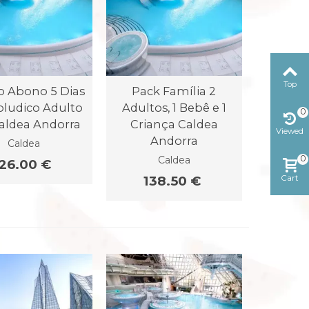
Top
o Abono 5 Dias
Pack Família 2
ludico Adulto
Adultos, 1 Bebê e 1
0
aldea Andorra
Criança Caldea
Viewed
Andorra
Caldea
0
Caldea
126.00 €
138.50 €
Cart