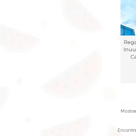
Rega
Inuu
C
Mostran
Encontre