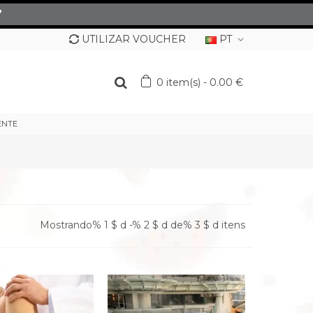
”
UTILIZAR VOUCHER
PT
0
item(s)
-
0.00 €
ENTE
Mostrando% 1 $ d -% 2 $ d de% 3 $ d itens