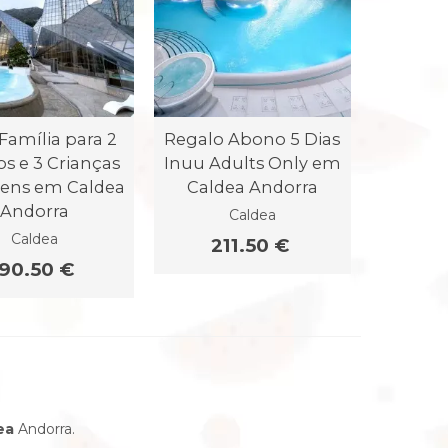
Família para 2
Regalo Abono 5 Dias
os e 3 Crianças
Inuu Adults Only em
vens em Caldea
Caldea Andorra
Andorra
Caldea
Caldea
211.50 €
190.50 €
ea
Andorra.