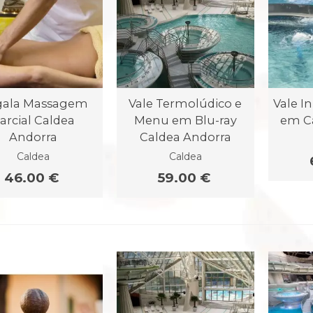
gala Massagem
Vale Termolúdico e
Vale I
arcial Caldea
Menu em Blu-ray
em C
Andorra
Caldea Andorra
Caldea
Caldea
46.00 €
59.00 €