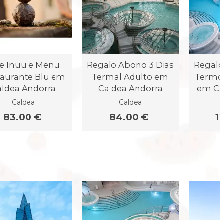
le Inuu e Menu
Regalo Abono 3 Dias
Regal
taurante Blu em
Termal Adulto em
Termo
aldea Andorra
Caldea Andorra
em C
Caldea
Caldea
83.00 €
84.00 €