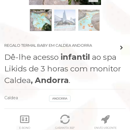
prev
next
REGALO TERMAL BABY EM CALDEA ANDORRA
Dê-lhe acesso
infantil
ao spa
Likids de 3 horas com monitor
Caldea
,
Andorra
.
Caldea
ANDORRA
E-BONO
GARANTÍA 360º
ENVÍO URGENTE