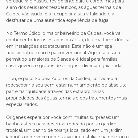
verdadeira ginástica revigorante para o corpo, mas para
além dos seus usos terapêuticos, as águas termais da
Caldea vão ajudá-lo a recuperar a sua vitalidade e a
desfrutar de uma autêntica experiência de fuga.
No Termolúdico, o maior balneário da Caldea, você vai
conhecer todos os estados da água, de uma forma lúdica,
em instalações espetaculares. Este não é um spa
tradicional nem um spa convencional. Aqui o acesso é
permitido a maiores de 5 anos e é ideal para famílias,
casais jovens e grupos de amigos - diversão garantida!
Inúu, espaço Só para Adultos da Caldea, convida-o a
redescobrir o seu bem-estar num ambiente de absoluta
paz e tranquilidade através das extraordinárias
propriedades das águas termais e dos tratamentos mais
especializados.
Orígenes espera por você com muitas surpresas: um
banho asteca para desfrutar rodeado por um jardim
tropical, um banho de toranja localizado em um jardim
japonês onde você pode suavizar e esfoliar sua pele, ou o