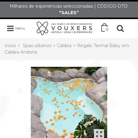
Milhares de experiências seleccionadas | CÓDIGO-DTO:
"SALES”
Menu
0
Inicio
>
Spas urbanos
>
Caldea
>
Regalo Termal Baby em
Caldea Andorra