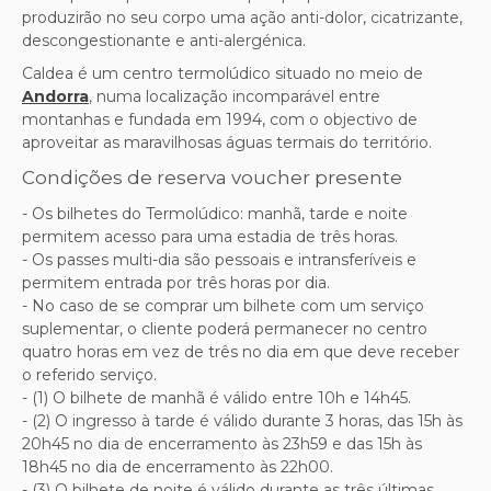
produzirão no seu corpo uma ação anti-dolor, cicatrizante,
descongestionante e anti-alergénica.
Caldea é um centro termolúdico situado no meio de
Andorra
, numa localização incomparável entre
montanhas e fundada em 1994, com o objectivo de
aproveitar as maravilhosas águas termais do território.
Condições de reserva voucher presente
- Os bilhetes do Termolúdico: manhã, tarde e noite
permitem acesso para uma estadia de três horas.
- Os passes multi-dia são pessoais e intransferíveis e
permitem entrada por três horas por dia.
- No caso de se comprar um bilhete com um serviço
suplementar, o cliente poderá permanecer no centro
quatro horas em vez de três no dia em que deve receber
o referido serviço.
- (1) O bilhete de manhã é válido entre 10h e 14h45.
- (2) O ingresso à tarde é válido durante 3 horas, das 15h às
20h45 no dia de encerramento às 23h59 e das 15h às
18h45 no dia de encerramento às 22h00.
- (3) O bilhete de noite é válido durante as três últimas