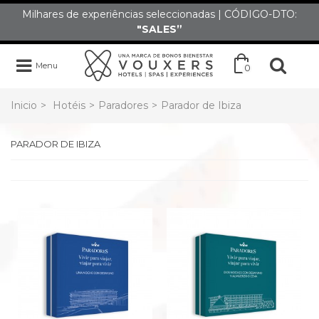
Milhares de experiências seleccionadas | CÓDIGO-DTO:
"SALES”
Menu
0
Inicio
>
Hotéis
>
Paradores
>
Parador de Ibiza
PARADOR DE IBIZA