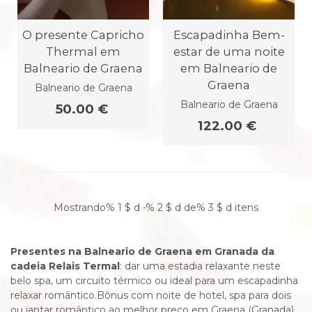
O presente Capricho
Escapadinha Bem-
Thermal em
estar de uma noite
Balneario de Graena
em Balneario de
Graena
Balneario de Graena
Balneario de Graena
50.00 €
122.00 €
Mostrando% 1 $ d -% 2 $ d de% 3 $ d itens
Presentes na Balneario de Graena em Granada da
cadeia Relais Termal
: dar uma estadia relaxante neste
belo spa, um circuito térmico ou ideal para um escapadinha
relaxar romântico.Bônus com noite de hotel, spa para dois
ou jantar romântico ao melhor preço em Graena (Granada)