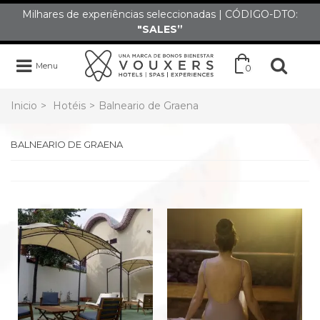
Milhares de experiências seleccionadas | CÓDIGO-DTO:
"SALES”
Menu
0
Inicio
>
Hotéis
>
Balneario de Graena
BALNEARIO DE GRAENA