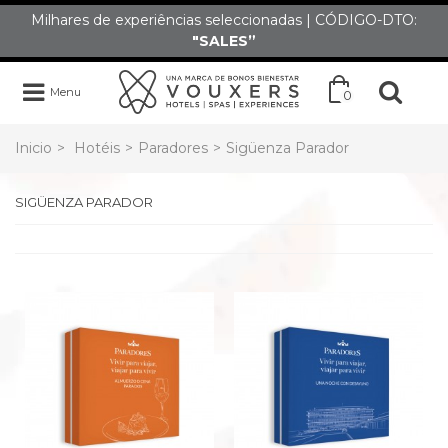
Milhares de experiências seleccionadas | CÓDIGO-DTO:
"SALES”
Menu
0
Inicio
>
Hotéis
>
Paradores
>
Sigüenza Parador
SIGÜENZA PARADOR