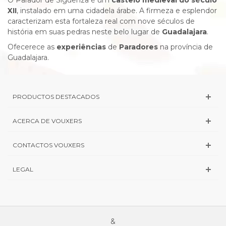
O Parador de Sigüenza é um
castelo medieval do século
XII
, instalado em uma cidadela árabe.
A firmeza e esplendor
caracterizam esta fortaleza real com nove séculos de
história em suas pedras neste belo lugar de
Guadalajara
.
Ofecerece as
experiências
de
Paradores
na província de
Guadalajara.
PRODUCTOS DESTACADOS
ACERCA DE VOUXERS
CONTACTOS VOUXERS
LEGAL
&