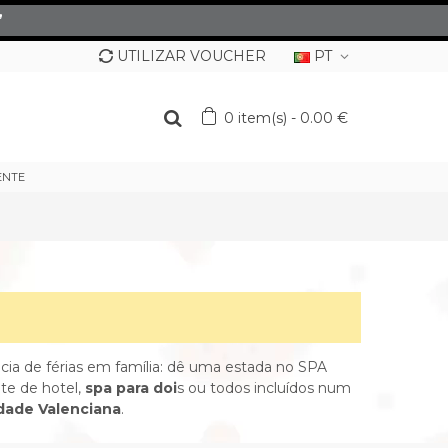
”
UTILIZAR VOUCHER
PT
0
item(s)
-
0.00 €
ENTE
cia de férias em família: dê uma estada no SPA
te de hotel,
spa para doi
s ou todos incluídos num
ade Valenciana
.