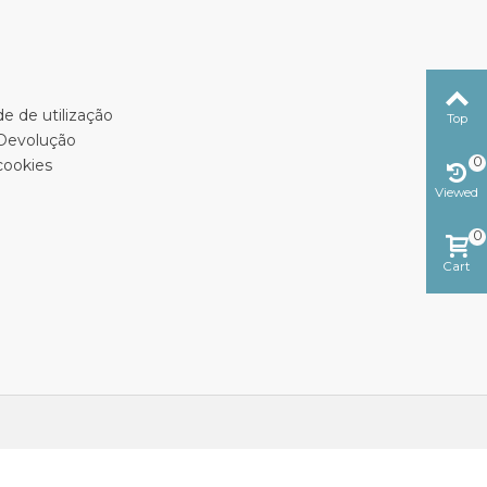
e de utilização
Top
 Devolução
0
cookies
Viewed
0
Cart