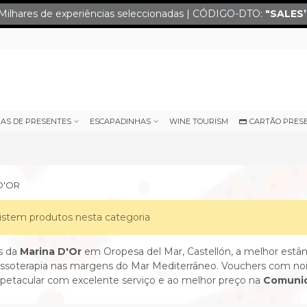
Milhares de experiências seleccionadas | CÓDIGO-DTO:
"SALES
IAS DE PRESENTES
ESCAPADINHAS
WINE TOURISM
CARTÃO PRES
D'OR
istem produtos nesta categoria
s da
Marina D'Or
em Oropesa del Mar, Castellón, a melhor estân
ssoterapia nas margens do Mar Mediterrâneo. Vouchers com noi
spetacular com excelente serviço e ao melhor preço na
Comunid