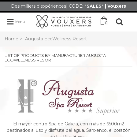
Des milliers d'expériences| CODE:
"SALES" | Vouxers
Menu
0
Home
>
Augusta EcoWellness Resort
LIST OF PRODUCTS BY MANUFACTURER AUGUSTA
ECOWELLNESS RESORT
El mayor centro Spa de Galicia, con más de 6500m2
destinados al uso y disfrute del agua. Sanxenxo, el corazón
de las Rías Baixas.