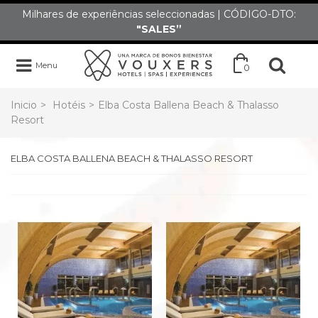
Milhares de experiências seleccionadas | CÓDIGO-DTO:
"SALES”
Menu
0
Inicio
>
Hotéis
>
Elba Costa Ballena Beach & Thalasso
Resort
ELBA COSTA BALLENA BEACH & THALASSO RESORT