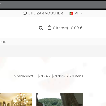
”
UTILIZAR VOUCHER
PT
0
item(s)
-
0.00 €
ENTE
Mostrando% 1 $ d -% 2 $ d de% 3 $ d itens