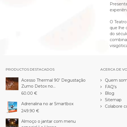
Present
experiên
O Teatro
que lhe 
do sécul
combinaç
visigóti
PRODUCTOS DESTACADOS
ACERCA DE V
Acesso Thermal 90' Degustação
Quem som
Zumo Detox no...
FAQ's
60.00 €
Blog
Sitemap
Adrenalina no ar Smartbox
Colabore c
249.90 €
Almoço o jantar com menu