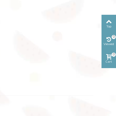
Top
0
Viewed
0
Cart