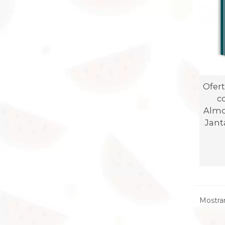
Ofert
c
Almo
Jant
Mostran