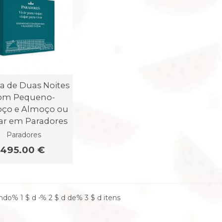
a de Duas Noites
om Pequeno-
ço e Almoço ou
ar em Paradores
Paradores
495.00 €
do% 1 $ d -% 2 $ d de% 3 $ d itens