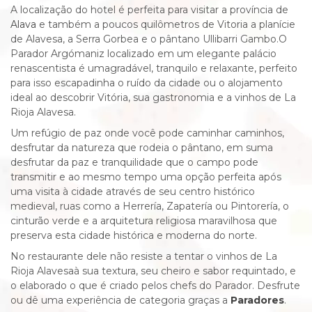
A localização do hotel é perfeita para visitar a província de
Alava
e também a poucos quilômetros de Vitoria a planície
de Alavesa, a Serra Gorbea e o pântano Ullibarri Gambo.O
Parador Argómaniz localizado em um elegante palácio
renascentista é um
agradável, tranquilo e relaxante, perfeito
para isso escapadinha o ruído da cidade ou o alojamento
ideal ao descobrir Vitória, sua gastronomia e a
vinhos de La
Rioja Alavesa
.
Um refúgio de paz onde você pode caminhar caminhos,
desfrutar da natureza que rodeia o pântano, em suma
desfrutar da paz e tranquilidade que o campo pode
transmitir e ao mesmo tempo uma opção perfeita após
uma visita à cidade através de seu centro histórico
medieval, ruas como a Herrería, Zapatería ou Pintorería, o
cinturão verde e a arquitetura religiosa maravilhosa que
preserva esta cidade histórica e moderna do norte.
No restaurante dele não resiste a tentar
o
vinhos de La
Rioja Alavesa
à sua textura, seu cheiro e sabor requintado, e
o elaborado
o que é
criado pelos chefs do Parador.
Desfrute
ou dê uma experiência de categoria graças a
Paradores
.