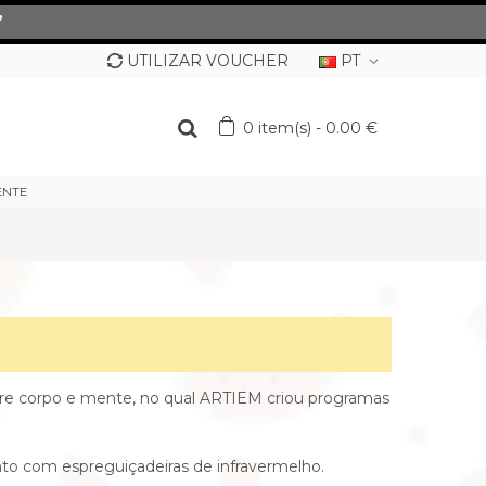
”
UTILIZAR VOUCHER
PT
0
item(s)
-
0.00 €
ENTE
tre corpo e mente, no qual ARTIEM criou programas
nto com espreguiçadeiras de infravermelho.