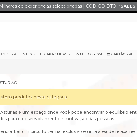
Milhares de experiências seleccionadas | CÓDIGO-DTO:
"SALES
IAS DE PRESENTES
ESCAPADINHAS
WINE TOURISM
CARTÃO PRES
ASTURIAS
istem produtos nesta categoria
stúrias é um espaço onde você pode encontrar o equilíbrio en
ades para o desenvolvimento e motivação das pessoas.
 encontrar um circuito termal exclusivo e uma área de relaxame