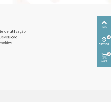
Top
e de utilização
0
 Devolução
cookies
Viewed
0
Cart