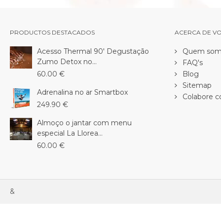
PRODUCTOS DESTACADOS
ACERCA DE V
Acesso Thermal 90' Degustação
Quem som
Zumo Detox no...
FAQ's
60.00 €
Blog
Sitemap
Adrenalina no ar Smartbox
Colabore c
249.90 €
Almoço o jantar com menu
especial La Llorea...
60.00 €
&