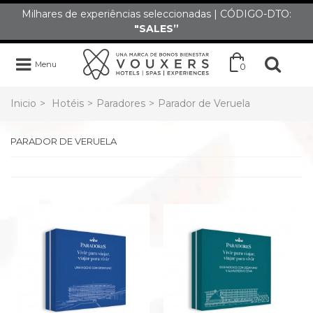
Milhares de experiências seleccionadas | CÓDIGO-DTO:
"SALES”
Menu
0
Inicio
>
Hotéis
>
Paradores
>
Parador de Veruela
PARADOR DE VERUELA