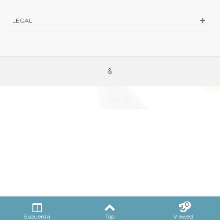
LEGAL
&
0
Esquerda
Top
Viewed