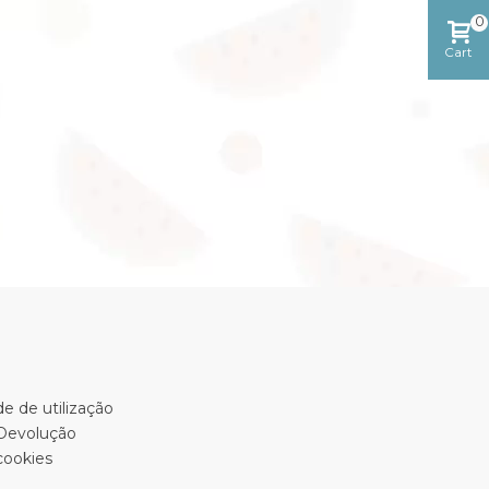
0
Cart
e de utilização
 Devolução
cookies