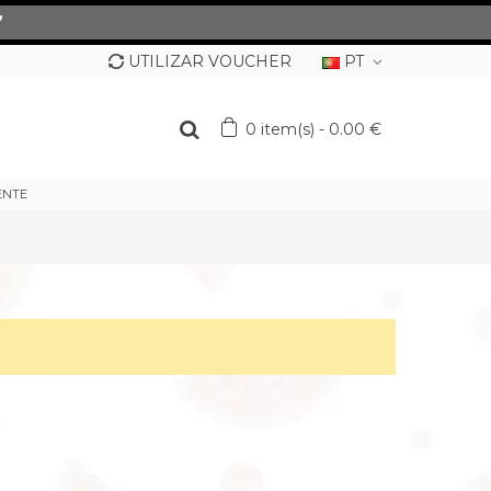
”
UTILIZAR VOUCHER
PT
0
item(s)
-
0.00 €
ENTE