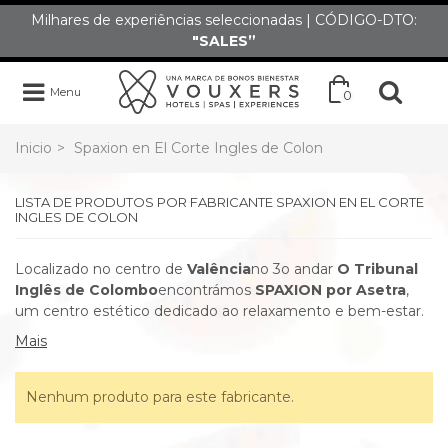
Milhares de experiências seleccionadas | CÓDIGO-DTO:
"SALES”
Menu
0
Inicio
>
Spaxion en El Corte Ingles de Colon
LISTA DE PRODUTOS POR FABRICANTE SPAXION EN EL CORTE
INGLES DE COLON
Localizado no centro de
Valência
no 3o andar
O Tribunal
Inglês de Colombo
encontrámos
SPAXION por Asetra
,
um centro estético dedicado ao relaxamento e bem-estar.
Mais
Nenhum produto para este fabricante.