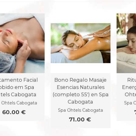
tamento Facial
Bono Regalo Masaje
Rit
obido em Spa
Esencias Naturales
Ener
tels Cabogata
(completo 55') en Spa
Oht
Cabogata
 Ohtels Cabogata
Spa O
Spa Ohtels Cabogata
60.00 €
71.00 €