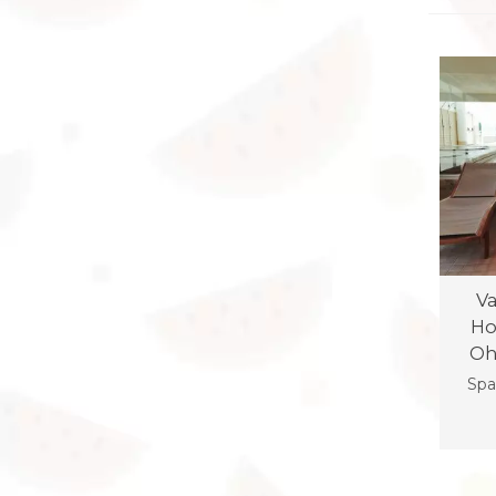
V
Ho
Oh
Spa