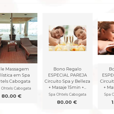
ale Massagem
Bono Regalo
Bo
lística em Spa
ESPECIAL PAREJA
ESPE
tels Cabogata
Circuito Spa y Belleza
Circui
+ Masaje 15min +...
+ Mas
 Ohtels Cabogata
Spa Ohtels Cabogata
Spa O
80.00 €
80.00 €