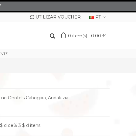
”
UTILIZAR VOUCHER
PT
0
item(s)
-
0.00 €
ENTE
no Ohotels Cabogara, Andaluzia.
$ d de% 3 $ d itens