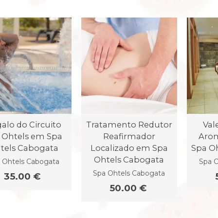
alo do Circuito
Tratamento Redutor
Val
 Ohtels em Spa
Reafirmador
Arom
tels Cabogata
Localizado em Spa
Spa O
Ohtels Cabogata
 Ohtels Cabogata
Spa O
Spa Ohtels Cabogata
35.00 €
50.00 €