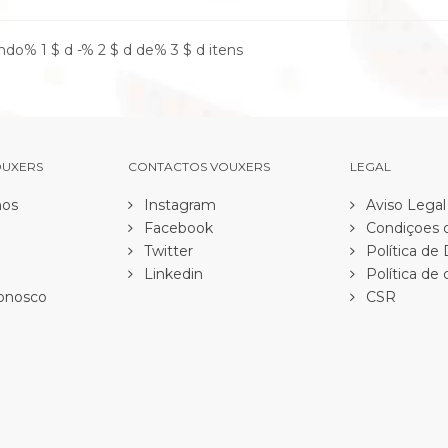
do% 1 $ d -% 2 $ d de% 3 $ d itens
OUXERS
CONTACTOS VOUXERS
LEGAL
os
Instagram
Aviso Legal
Facebook
Condiçoes d
Twitter
Política de
Linkedin
Política de 
onosco
CSR