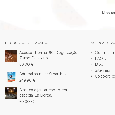
Mostran
PRODUCTOS DESTACADOS
ACERCA DE V
Acesso Thermal 90' Degustação
Quem som
Zumo Detox no...
FAQ's
60.00 €
Blog
Sitemap
Adrenalina no ar Smartbox
Colabore c
249.90 €
Almoço o jantar com menu
especial La Llorea...
60.00 €