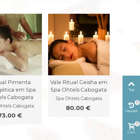
ual Pimenta
Vale Ritual Geisha em
gética em Spa
Spa Ohtels Cabogata
Top
els Cabogata
Spa Ohtels Cabogata
0
htels Cabogata
80.00 €
Viewed
73.00 €
0
Cart