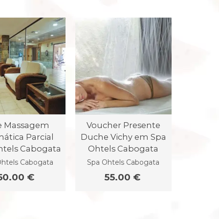
e Massagem
Voucher Presente
ática Parcial
Duche Vichy em Spa
htels Cabogata
Ohtels Cabogata
htels Cabogata
Spa Ohtels Cabogata
50.00 €
55.00 €