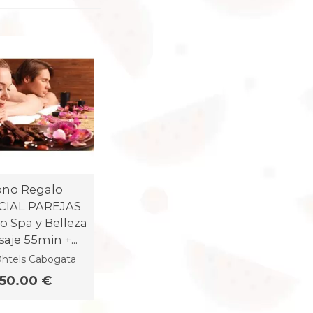
no Regalo
CIAL PAREJAS
to Spa y Belleza
aje 55min +...
htels Cabogata
150.00 €