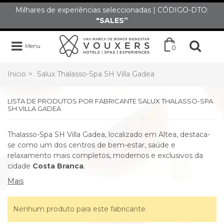
Milhares de experiências seleccionadas | CÓDIGO-DTO:
"SALES”
Menu
0
Inicio
>
Salux Thalasso-Spa SH Villa Gadea
LISTA DE PRODUTOS POR FABRICANTE SALUX THALASSO-SPA
SH VILLA GADEA
Thalasso-Spa SH Villa Gadea, localizado em Altea, destaca-
se como um dos centros de bem-estar, saúde e
relaxamento mais completos, modernos e exclusivos da
cidade
Costa Branca
.
Mais
Nenhum produto para este fabricante.