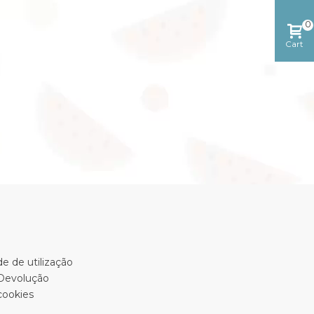
0
Cart
e de utilização
 Devolução
cookies