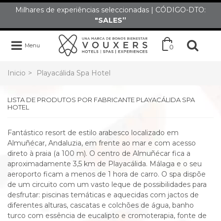
Milhares de experiências seleccionadas | CÓDIGO-DTO:
"SALES”
Menu
0
Inicio
>
Playacálida Spa Hotel
LISTA DE PRODUTOS POR FABRICANTE PLAYACÁLIDA SPA
HOTEL
Fantástico resort de estilo arabesco localizado em
Almuñécar, Andaluzia, em frente ao mar e com acesso
direto à praia (a 100 m). O centro de Almuñécar fica a
aproximadamente 3,5 km de Playacálida. Málaga e o seu
aeroporto ficam a menos de 1 hora de carro. O spa dispõe
de um circuito com um vasto leque de possibilidades para
desfrutar: piscinas temáticas e aquecidas com jactos de
diferentes alturas, cascatas e colchões de água, banho
turco com essência de eucalipto e cromoterapia, fonte de