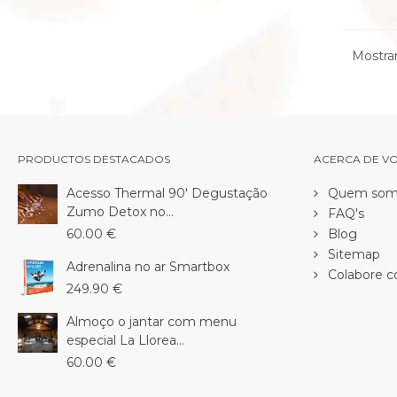
Mostran
PRODUCTOS DESTACADOS
ACERCA DE V
Acesso Thermal 90' Degustação
Quem som
Zumo Detox no...
FAQ's
60.00 €
Blog
Sitemap
Adrenalina no ar Smartbox
Colabore c
249.90 €
Almoço o jantar com menu
especial La Llorea...
60.00 €