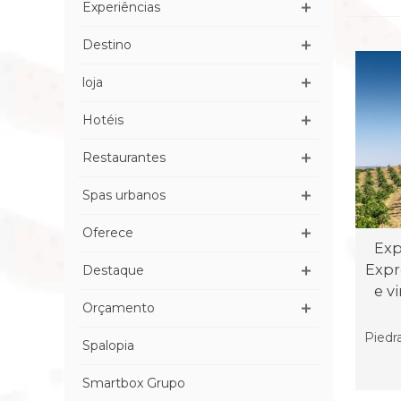
Experiências
Destino
loja
Hotéis
Restaurantes
Spas urbanos
Oferece
Exp
Expr
Destaque
e v
Orçamento
Piedr
Spalopia
Smartbox Grupo