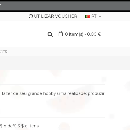
”
UTILIZAR VOUCHER
PT
0
item(s)
-
0.00 €
ENTE
 fazer de seu grande hobby uma realidade: produzir
$ d de% 3 $ d itens