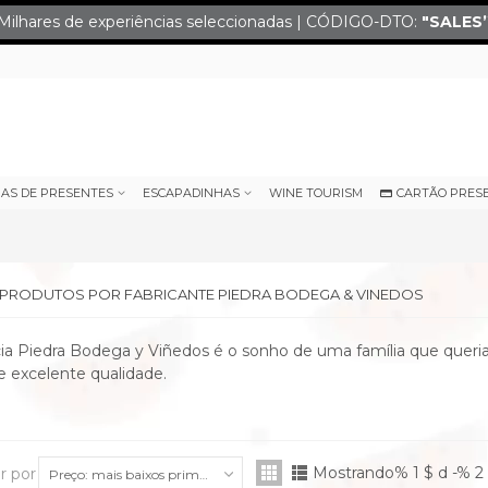
Milhares de experiências seleccionadas | CÓDIGO-DTO:
"SALES
IAS DE PRESENTES
ESCAPADINHAS
WINE TOURISM
CARTÃO PRES
E PRODUTOS POR FABRICANTE PIEDRA BODEGA & VINEDOS
ia Piedra Bodega y Viñedos é o sonho de uma família que queria
e excelente qualidade.
Mostrando% 1 $ d -% 2 
r por
Preço: mais baixos primeiro