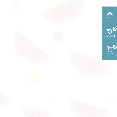
Top
0
Viewed
0
Cart