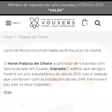
Milhares de experiências seleccionadas | CÓDIGO-DTO:
"SALES”
Menu
0
Inicio
>
Palacio de Onate
LISTA DE PRODUTOS POR FABRICANTE PALACIO DE ONATE
O
Hotel Palácio de Oñate
é um hotel de 4 estrelas com
Spa localizado em Guadix,
Granada
.O edifício que abriga o
hotel é um jota arquitetônico do século XVII, luxo e tradição
que combinam com as instalações do seu SPA, harmonia e
paz para os seus hóspedes.
Mais