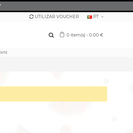
”
UTILIZAR VOUCHER
PT
0
item(s)
-
0.00 €
ENTE