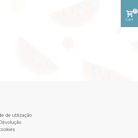
0
Cart
e de utilização
 Devolução
cookies