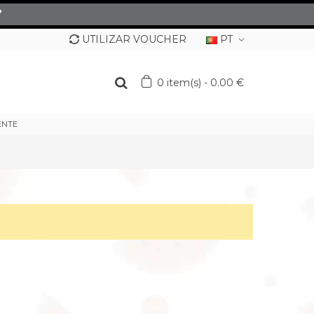
”
UTILIZAR VOUCHER
PT
0
item(s)
-
0.00 €
ENTE