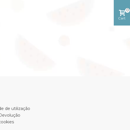
0
Cart
e de utilização
 Devolução
cookies