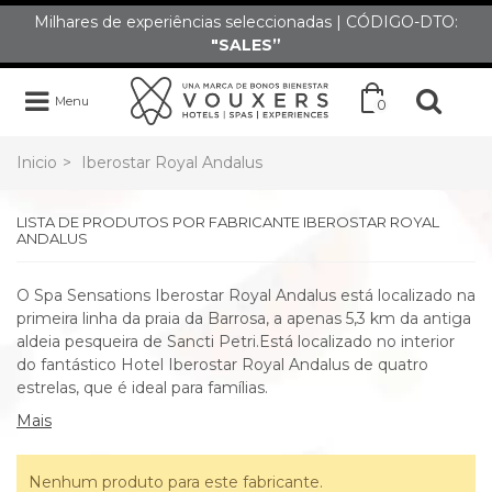
Milhares de experiências seleccionadas | CÓDIGO-DTO:
"SALES”
Menu
0
Inicio
>
Iberostar Royal Andalus
LISTA DE PRODUTOS POR FABRICANTE IBEROSTAR ROYAL
ANDALUS
O Spa Sensations Iberostar Royal Andalus está localizado na
primeira linha da praia da Barrosa, a apenas 5,3 km da antiga
aldeia pesqueira de Sancti Petri.Está localizado no interior
do fantástico Hotel Iberostar Royal Andalus de quatro
estrelas, que é ideal para famílias.
Mais
Nenhum produto para este fabricante.