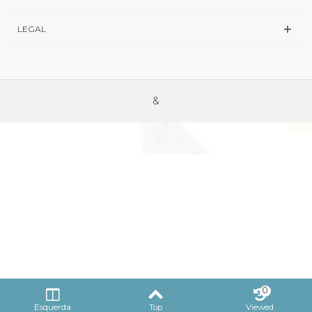
LEGAL
&
0
Esquerda
Top
Viewed