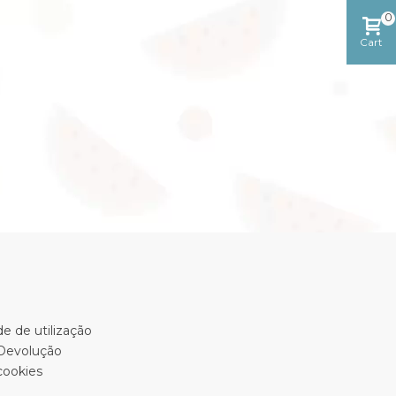
0
Cart
e de utilização
 Devolução
cookies