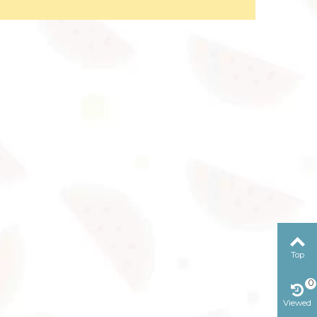
Top
0
Viewed