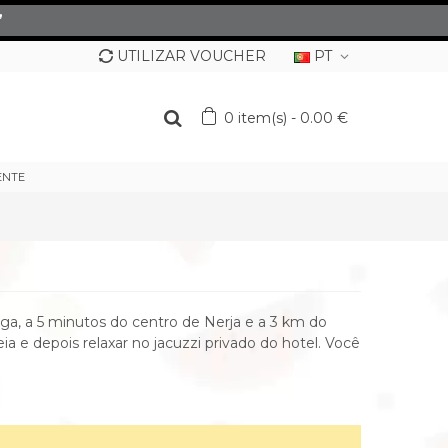
”
UTILIZAR VOUCHER
PT
0
item(s)
-
0.00 €
ENTE
aga, a 5 minutos do centro de Nerja e a 3 km do
ia e depois relaxar no jacuzzi privado do hotel. Você