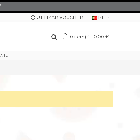
”
UTILIZAR VOUCHER
PT
0
item(s)
-
0.00 €
ENTE