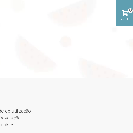
0
Cart
e de utilização
 Devolução
cookies