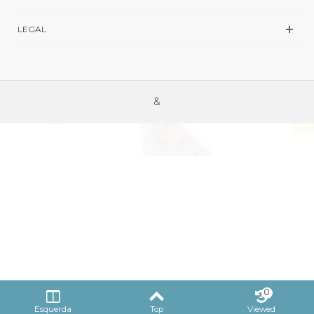
LEGAL
&
0
Esquerda
Top
Viewed