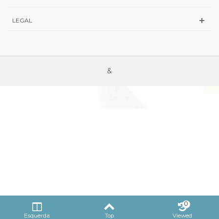
LEGAL
&
0
Esquerda
Top
Viewed