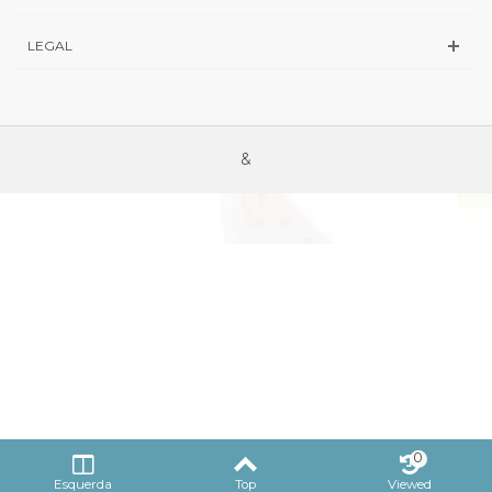
LEGAL
&
0
Esquerda
Top
Viewed