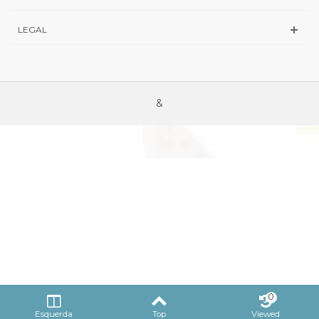
LEGAL
&
0
Esquerda
Top
Viewed