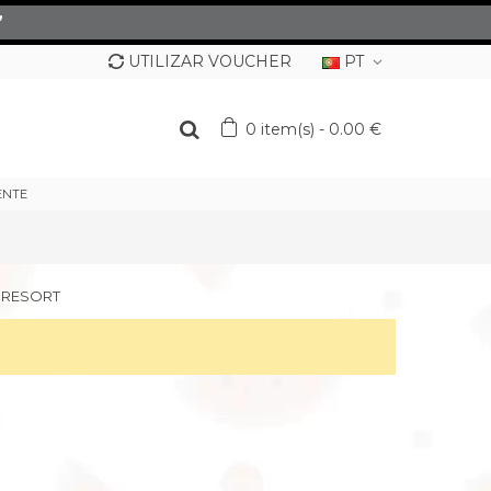
”
UTILIZAR VOUCHER
PT
0
item(s)
-
0.00 €
ENTE
 RESORT