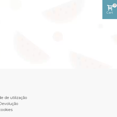
0
Cart
e de utilização
 Devolução
cookies