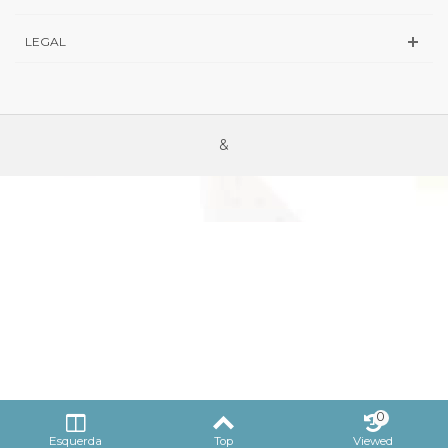
LEGAL
&
0
Esquerda
Top
Viewed