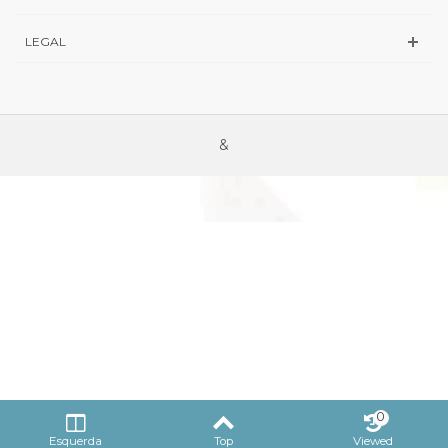
LEGAL
&
0
Esquerda
Top
Viewed