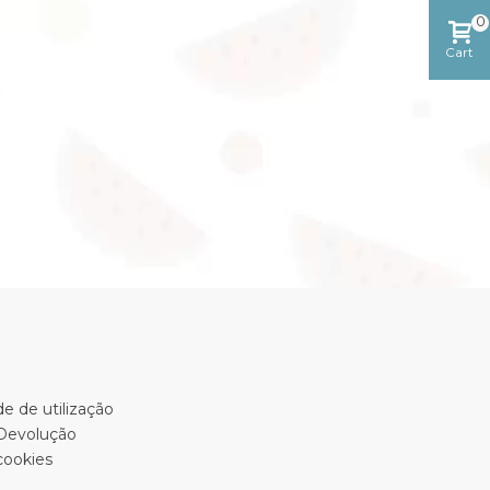
0
Cart
e de utilização
 Devolução
cookies