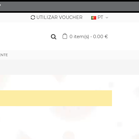
”
UTILIZAR VOUCHER
PT
0
item(s)
-
0.00 €
ENTE