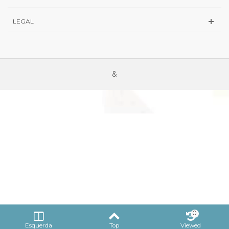
LEGAL
&
0
Esquerda
Top
Viewed