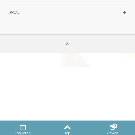
LEGAL
&
0
Esquerda
Top
Viewed