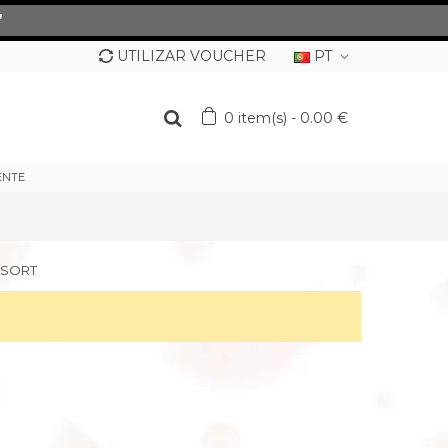
”
UTILIZAR VOUCHER
PT
0
item(s)
-
0.00 €
ENTE
ESORT