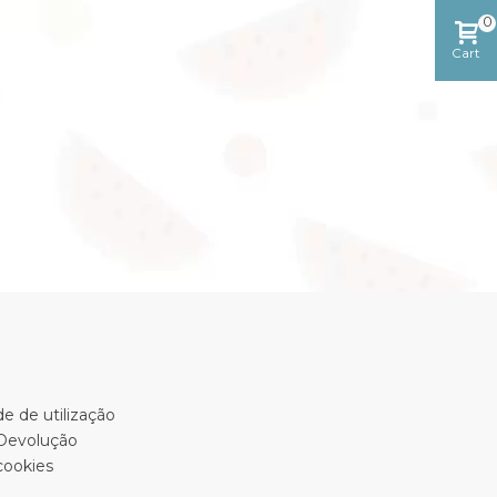
0
Cart
e de utilização
 Devolução
cookies