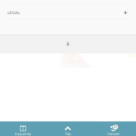
LEGAL
&
0
Esquerda
Top
Viewed