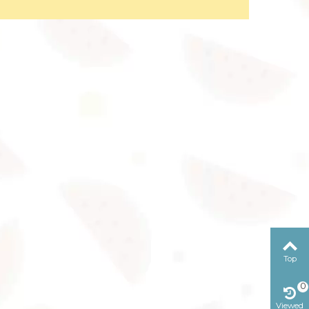
Top
0
Viewed