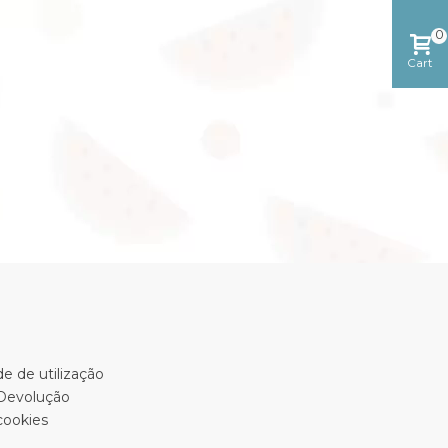
0
Cart
e de utilização
 Devolução
cookies