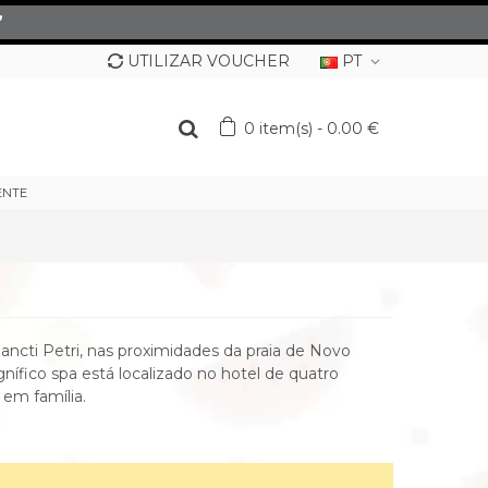
”
UTILIZAR VOUCHER
PT
0
item(s)
-
0.00 €
ENTE
ncti Petri, nas proximidades da praia de Novo
gnífico spa está localizado no hotel de quatro
 em família.