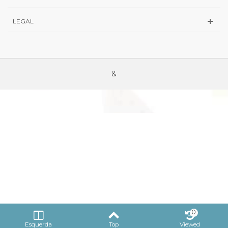
LEGAL
&
0
Esquerda
Top
Viewed