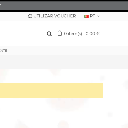
”
UTILIZAR VOUCHER
PT
0
item(s)
-
0.00 €
ENTE