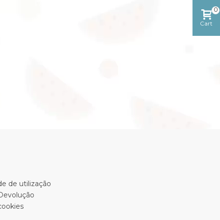
0
Cart
e de utilização
 Devolução
cookies